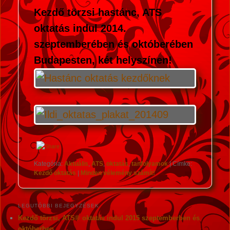
Kezdő törzsi hastánc, ATS
oktatás indul 2014.
szeptemberében és októberében
Budapesten, két helyszínen!
Kategória:
Aktuális
,
ATS
,
oktatás
,
tanfolyamok
|
Címke:
Kezdő oktatás
|
Minden vélemény számít!
LEGUTÓBBI BEJEGYZÉSEK
Kezdő törzsi, ATS® oktatás indul 2015 szeptemberben és
októberben