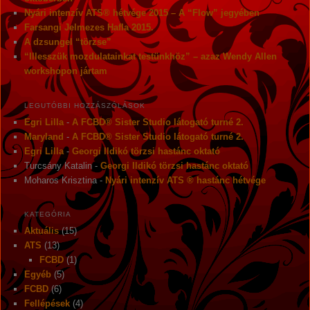
Nyári intenzív ATS® hétvége 2015 – A “Flow” jegyében
Farsangi Jelmezes Hafla 2015.
A dzsungel “törzse”
“Illesszük mozdulatainkat testünkhöz” – azaz Wendy Allen
workshopon jártam
LEGUTÓBBI HOZZÁSZÓLÁSOK
Egri Lilla
-
A FCBD® Sister Studio látogató turné 2.
Maryland
-
A FCBD® Sister Studio látogató turné 2.
Egri Lilla
-
Georgi Ildikó törzsi hastánc oktató
Turcsány Katalin
-
Georgi Ildikó törzsi hastánc oktató
Moharos Krisztina
-
Nyári intenzív ATS ® hastánc hétvége
KATEGÓRIA
Aktuális
(15)
ATS
(13)
FCBD
(1)
Egyéb
(5)
FCBD
(6)
Fellépések
(4)