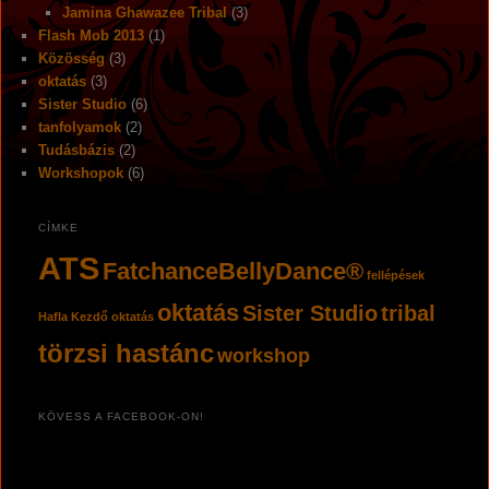
Jamina Ghawazee Tribal
(3)
Flash Mob 2013
(1)
Közösség
(3)
oktatás
(3)
Sister Studio
(6)
tanfolyamok
(2)
Tudásbázis
(2)
Workshopok
(6)
CÍMKE
ATS
FatchanceBellyDance®
fellépések
oktatás
Sister Studio
tribal
Hafla
Kezdő oktatás
törzsi hastánc
workshop
KÖVESS A FACEBOOK-ON!