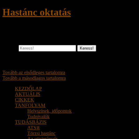
Hastánc oktatás
Törzsi hastánc, ATS – kezdő és haladó szin
Keress!
Főmenü
Tovább az elsődleges tartalomra
Tovább a másodlagos tartalomra
KEZDŐLAP
AKTUÁLIS
CIKKEK
TANFOLYAM
Helyszínek, időpontok
Tudnivalók
TUDÁSBÁZIS
ATS®
Törzsi hastánc
Az ujjcintányér