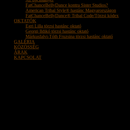
FatChanceBellyDance kontra Sister Studios?
American Tribal Style® hastánc Magyarországon
FatChanceBellyDance® Tribal Code/Törzsi kódex
OKTATÓK
Egri Lilla törzsi hastánc oktató
Georgi Ildikó törzsi hastánc oktató
Márkusfalvi-Tóth Fruzsina törzsi hastánc oktató
GALÉRIA
KÖZÖSSÉG
ÁRAK
KAPCSOLAT
Hastánc tanfolyam kezdőknek, haladókna
Hastáncolni szeretnél, de tanácstalan vagy?
Szeretnéd megtudni, milyen egy hastánc tanfolyam?
Tudni szeretnéd, mennyi idő alatt sajátíthatod el az alapokat?
Az alapokat már ismered és szeretnél továbbfejlődni?
Szeretnél egy összetartó, befogadó közösséghez tartozni?
Válassz törzsi hastánc tanfolyam
kínálatu
Tisztelj meg bennünket bizalmaddal! Tanulj nálunk hastáncolni!