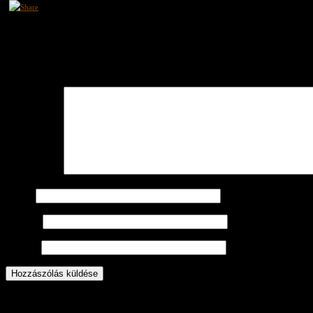
Vélemény, hozzászólás?
Az email címet nem tesszük közzé.
A kötelező mezőket
*
karakterrel j
Hozzászólás
Név
*
Email
*
Honlap
© 2013 hastanc-oktatas.hu Minden jog fenntartva!