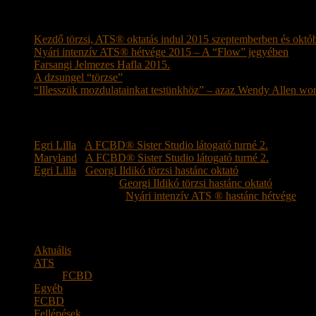
Legutóbbi bejegyzések
Kezdő törzsi, ATS® oktatás indul 2015 szeptemberben és októ
Nyári intenzív ATS® hétvége 2015 – A “Flow” jegyében
Farsangi Jelmezes Hafla 2015.
A dzsungel “törzse”
“Illesszük mozdulatainkat testünkhöz” – azaz Wendy Allen wo
Legutóbbi hozzászólások
Egri Lilla
-
A FCBD® Sister Studio látogató turné 2.
Maryland
-
A FCBD® Sister Studio látogató turné 2.
Egri Lilla
-
Georgi Ildikó törzsi hastánc oktató
Turcsány Katalin
-
Georgi Ildikó törzsi hastánc oktató
Moharos Krisztina
-
Nyári intenzív ATS ® hastánc hétvége
Kategória
Aktuális
(15)
ATS
(13)
FCBD
(1)
Egyéb
(5)
FCBD
(6)
Fellépések
(4)