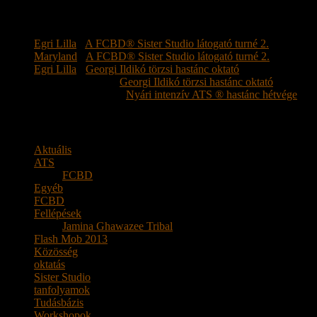
Legutóbbi hozzászólások
Egri Lilla
-
A FCBD® Sister Studio látogató turné 2.
Maryland
-
A FCBD® Sister Studio látogató turné 2.
Egri Lilla
-
Georgi Ildikó törzsi hastánc oktató
Turcsány Katalin
-
Georgi Ildikó törzsi hastánc oktató
Moharos Krisztina
-
Nyári intenzív ATS ® hastánc hétvége
Kategória
Aktuális
(15)
ATS
(13)
FCBD
(1)
Egyéb
(5)
FCBD
(6)
Fellépések
(4)
Jamina Ghawazee Tribal
(3)
Flash Mob 2013
(1)
Közösség
(3)
oktatás
(3)
Sister Studio
(6)
tanfolyamok
(2)
Tudásbázis
(2)
Workshopok
(6)