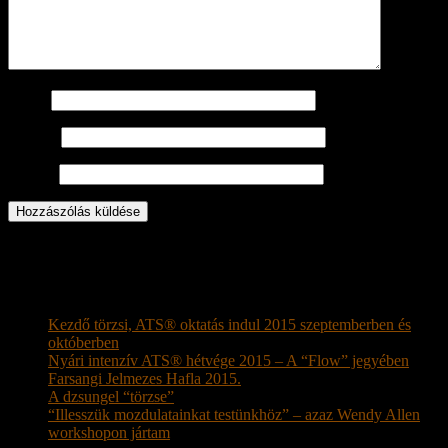
Név
*
Email
*
Honlap
© 2013 hastanc-oktatas.hu Minden jog fenntartva!
Legutóbbi bejegyzések
Kezdő törzsi, ATS® oktatás indul 2015 szeptemberben és
októberben
Nyári intenzív ATS® hétvége 2015 – A “Flow” jegyében
Farsangi Jelmezes Hafla 2015.
A dzsungel “törzse”
“Illesszük mozdulatainkat testünkhöz” – azaz Wendy Allen
workshopon jártam