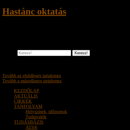
Hastánc oktatás
Törzsi hastánc, ATS – kezdő és haladó
szinten. Egyéni és csoportos oktatás
Keress!
Főmenü
Tovább az elsődleges tartalomra
Tovább a másodlagos tartalomra
KEZDŐLAP
AKTUÁLIS
CIKKEK
TANFOLYAM
Helyszínek, időpontok
Tudnivalók
TUDÁSBÁZIS
ATS®