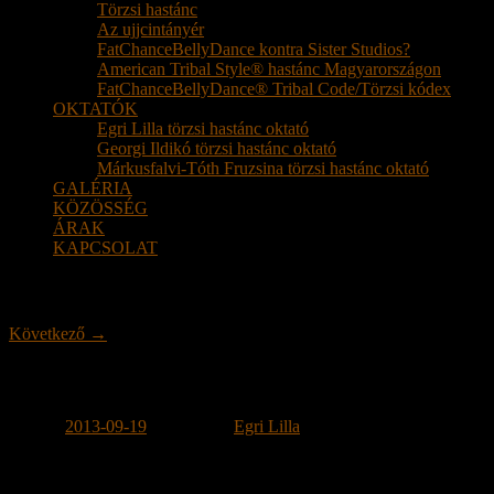
Törzsi hastánc
Az ujjcintányér
FatChanceBellyDance kontra Sister Studios?
American Tribal Style® hastánc Magyarországon
FatChanceBellyDance® Tribal Code/Törzsi kódex
OKTATÓK
Egri Lilla törzsi hastánc oktató
Georgi Ildikó törzsi hastánc oktató
Márkusfalvi-Tóth Fruzsina törzsi hastánc oktató
GALÉRIA
KÖZÖSSÉG
ÁRAK
KAPCSOLAT
Bejegyzés navigáció
Következő
→
Workshop és Hafla Szolnokon
Dátum:
2013-09-19
Közzétette:
Egri Lilla
WORKSHOP ÉS HAFLA SZOLNOKON