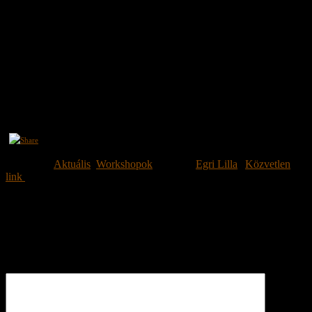
Szeretettel várunk Joós Judit és a Jamina Ghawazee
WORKSHOP
-
ján és
TÖRZSI HAFLÁ
-ján Szolnokon!
Időpont: 2013. november 10., vasárnap,
Workshop 9:00-12:00 óráig, helyszín még szervezés alatt,
Hafla 14:00-tól a Frei Kávézóban.
Jelentkezni lehet
: Gulyás Éva Melindánál, 06 30-487-5314, vagy
evici83@yahoo.com
Kategória:
Aktuális
,
Workshopok
| Szerző:
Egri Lilla
|
Közvetlen
link
a könyvjelzőbe.
Vélemény, hozzászólás?
Az email címet nem tesszük közzé.
A kötelező mezőket
*
karakterrel
jelöljük.
Hozzászólás